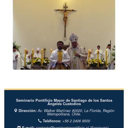
Seminario Pontificio Mayor de Santiago de los Santos
Ángeles Custodios
Dirección:
Av. Walker Martínez #2020,
La Florida,
Región
Metropolitana,
Chile.
Teléfonos:
+56 2 2406 9500
E-mail:
contacto@seminariopontificio.cl
(Seminario) -