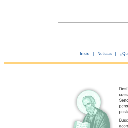
Inicio
|
Noticias
|
¿Qu
Des
cues
Seño
pen
post
Bu
acom