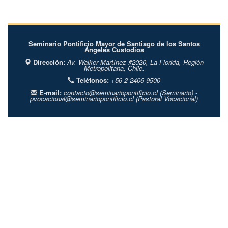
Seminario Pontificio Mayor de Santiago de los Santos
Ángeles Custodios
Dirección:
Av. Walker Martínez #2020,
La Florida,
Región
Metropolitana,
Chile.
Teléfonos:
+56 2 2406 9500
E-mail:
contacto@seminariopontificio.cl
(Seminario) -
pvocacional@seminariopontificio.cl
(Pastoral Vocacional)