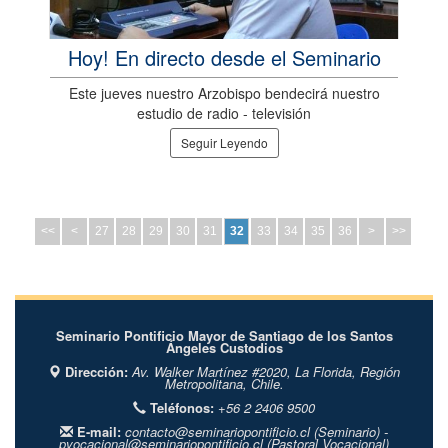
Hoy! En directo desde el Seminario
Este jueves nuestro Arzobispo bendecirá nuestro
estudio de radio - televisión
Seguir Leyendo
<<
<
27
28
29
30
31
32
33
34
35
36
>
>>
Seminario Pontificio Mayor de Santiago de los Santos
Ángeles Custodios
Dirección:
Av. Walker Martínez #2020,
La Florida,
Región
Metropolitana,
Chile.
Teléfonos:
+56 2 2406 9500
E-mail:
contacto@seminariopontificio.cl
(Seminario) -
pvocacional@seminariopontificio.cl
(Pastoral Vocacional)