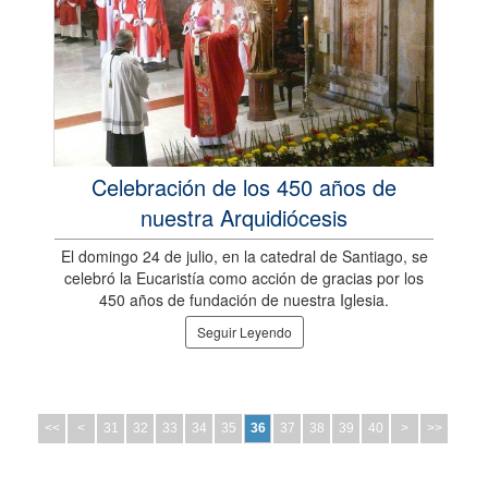
Celebración de los 450 años de
nuestra Arquidiócesis
El domingo 24 de julio, en la catedral de Santiago, se
celebró la Eucaristía como acción de gracias por los
450 años de fundación de nuestra Iglesia.
Seguir Leyendo
<<
<
31
32
33
34
35
36
37
38
39
40
>
>>