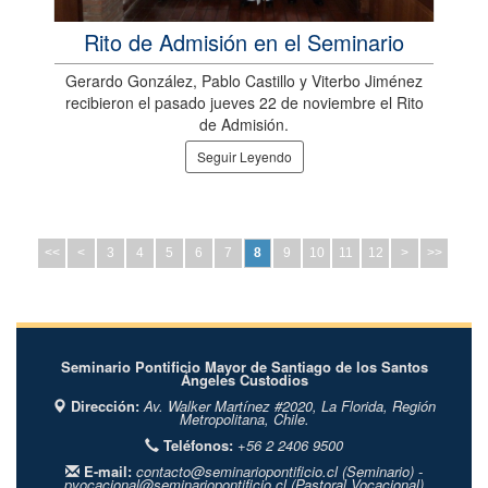
Rito de Admisión en el Seminario
Gerardo González, Pablo Castillo y Viterbo Jiménez
recibieron el pasado jueves 22 de noviembre el Rito
de Admisión.
Seguir Leyendo
<<
<
3
4
5
6
7
8
9
10
11
12
>
>>
Seminario Pontificio Mayor de Santiago de los Santos
Ángeles Custodios
Dirección:
Av. Walker Martínez #2020,
La Florida,
Región
Metropolitana,
Chile.
Teléfonos:
+56 2 2406 9500
E-mail:
contacto@seminariopontificio.cl
(Seminario) -
pvocacional@seminariopontificio.cl
(Pastoral Vocacional)