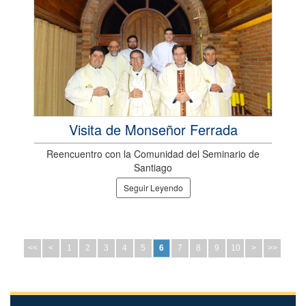
Visita de Monseñor Ferrada
Reencuentro con la Comunidad del Seminario de
Santiago
Seguir Leyendo
<<
<
1
2
3
4
5
6
7
8
9
10
>
>>