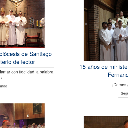
diócesis de Santiago
terio de lector
15 años de ministe
lamar con fidelidad la palabra
Fernand
s
¡Demos g
yendo
Segu