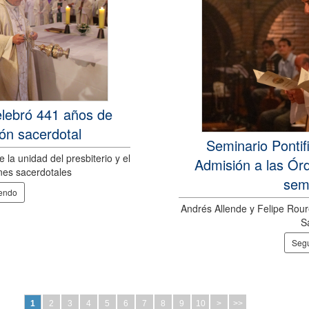
elebró 441 años de
ión sacerdotal
Seminario Pontifi
 la unidad del presbiterio y el
Admisión a las Ór
ones sacerdotales
semi
yendo
Andrés Allende y Felipe Rour
S
Segu
1
2
3
4
5
6
7
8
9
10
>
>>