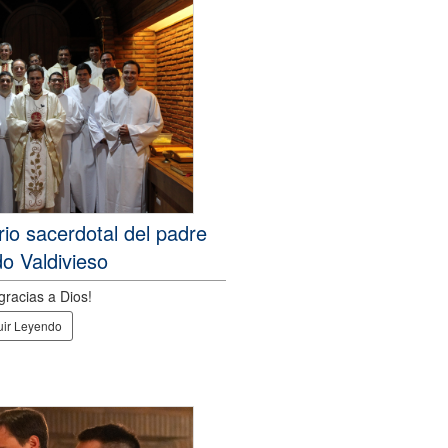
rio sacerdotal del padre
o Valdivieso
racias a Dios!
ir Leyendo