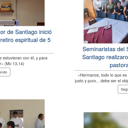
or de Santiago inició
etiro espiritual de 5
s
Seminaristas del 
Santiago realizar
e estuvieran con él, y para
pastor
ar» (Mc 13,14)
yendo
«Hermanos, todo lo que es 
justo y puro... debe ser el o
Segu