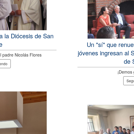
a la Diócesis de San
e
Un "sí" que renue
jóvenes ingresan al 
l padre Nicolás Flores
de 
yendo
¡Demos g
Segu