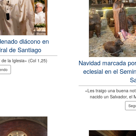
rdenado diácono en
dral de Santiago
de la Iglesia» (Col 1,25)
Navidad marcada por 
yendo
eclesial en el Semi
Sa
«Les traigo una buena noti
nacido un Salvador, el 
Segu