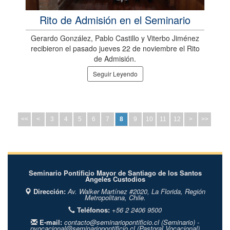
Rito de Admisión en el Seminario
Gerardo González, Pablo Castillo y Viterbo Jiménez
recibieron el pasado jueves 22 de noviembre el Rito
de Admisión.
Seguir Leyendo
<<
<
3
4
5
6
7
8
9
10
11
12
>
>>
Seminario Pontificio Mayor de Santiago de los Santos
Ángeles Custodios
Dirección:
Av. Walker Martínez #2020,
La Florida,
Región
Metropolitana,
Chile.
Teléfonos:
+56 2 2406 9500
E-mail:
contacto@seminariopontificio.cl
(Seminario) -
pvocacional@seminariopontificio.cl
(Pastoral Vocacional)