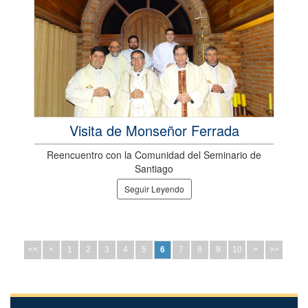
Visita de Monseñor Ferrada
Reencuentro con la Comunidad del Seminario de
Santiago
Seguir Leyendo
<<
<
1
2
3
4
5
6
7
8
9
10
>
>>